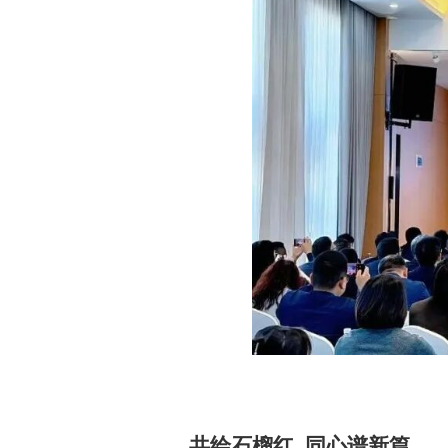
共绘石榴红
同心谱新篇