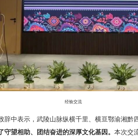
经验交流
致辞中表示，武陵山脉纵横千里、横亘鄂渝湘黔
了守望相助、团结奋进的深厚文化基因。
本次交