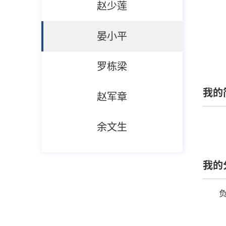
赵少莲
晏小平
罗栋梁
我的
赵军章
余文生
我的