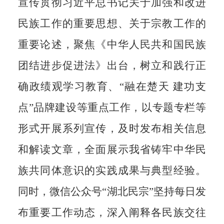
宣传贯彻习近平总书记关于加强和改进
民族工作的重要思想、关于宗教工作的
重要论述，聚焦
《中华人民共和国民族
团结进步促进法》
出台
，
树立和践行正
确政绩观学习教育、
“融在楚天
建功支
点
”品牌建设等重点工作，
以专题专栏
等
形式
开展系列宣传，
及时发布相关信息
和解读文章
，全面展示
我省
铸牢中华民
族共同体意识的实践成果与典型经验。
同时，
微信公众号
“
湖北民宗
”坚持
每日发
布重要工作动态
，深入阐释各民族交往