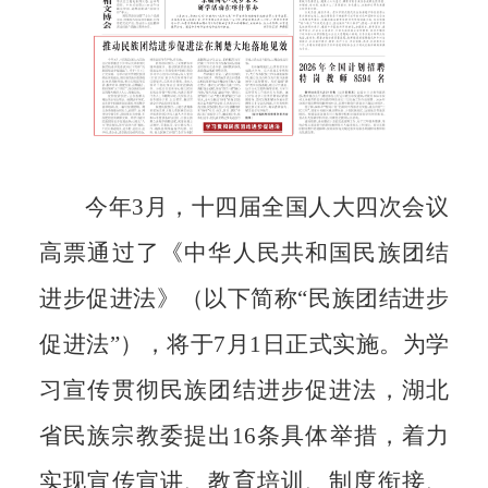
今年
3
月，十四届全国人大四次
会议
高票通过了《中华人民共和国民
族团结
进步促进法》（以下简称“民
族团结进步
促进法”），将于
7
月
1
日
正式实施。为学
习宣传贯彻民族团
结进步促进法，湖北
省民族宗教委提
出
16
条具体举措，着力
实现宣传宣
讲、教育培训、制度衔接、