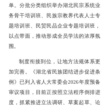
单。分批分类组织举办湖北民宗
系统业
务骨干培训班、民族宗教界
代表人士专
题培训班、民贸民品企
业专题培训班，
以点带面，推动形
成全员学法的浓厚氛
围。
制度衔接到位，让地方法规体
系更
加完善。《湖北省民族团结进
步促进条
例》已列入省人大常委会
2026
年度预备
审议项目，目前正按
照立法程序倒排进
度，抓紧推进立
法调研、草案起草、论