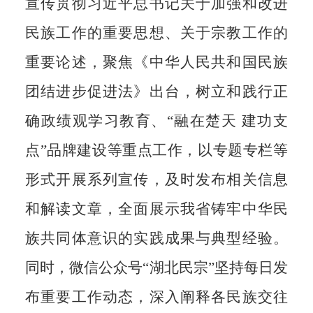
宣传贯彻习近平总书记关于加强和改进
民族工作的重要思想、关于宗教工作的
重要论述，聚焦
《中华人民共和国民族
团结进步促进法》
出台
，
树立和践行正
确政绩观学习教育、
“融在楚天
建功支
点
”品牌建设等重点工作，
以专题专栏
等
形式
开展系列宣传，
及时发布相关信息
和解读文章
，全面展示
我省
铸牢中华民
族共同体意识的实践成果与典型经验。
同时，
微信公众号
“
湖北民宗
”坚持
每日发
布重要工作动态
，深入阐释各民族交往